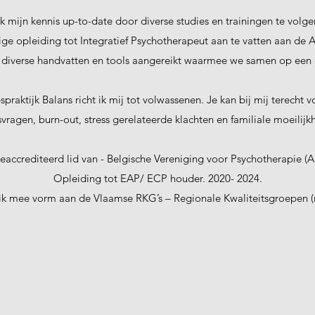
ik mijn kennis up-to-date door diverse studies en trainingen te volge
ige opleiding tot Integratief Psychotherapeut aan te vatten aan de A
 diverse handvatten en tools aangereikt waarmee we samen op een 
raktijk Balans richt ik mij tot volwassenen. Je kan bij mij terecht v
svragen, burn-out, stress gerelateerde klachten en familiale moeilijk
geaccrediteerd lid van - Belgische Vereniging voor Psychotherapie (
Opleiding tot EAP/ ECP houder. 2020- 2024.
ik mee vorm aan de Vlaamse RKG’s – Regionale Kwaliteitsgroepen (